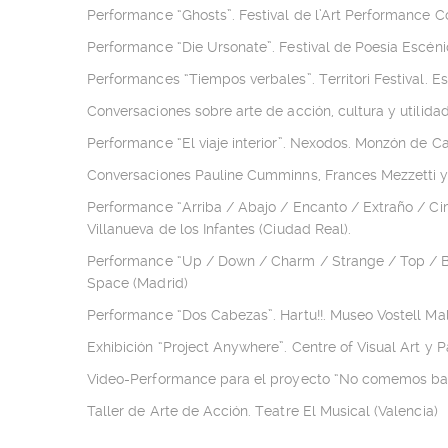
Performance “Ghosts”. Festival de l’Art Performance Co
Performance “Die Ursonate”. Festival de Poesía Escén
Performances “Tiempos verbales”. Territori Festival. Es
Conversaciones sobre arte de acción, cultura y utilidad
Performance “El viaje interior”. Nexodos. Monzón de C
Conversaciones Pauline Cumminns, Frances Mezzetti y 
Performance “Arriba / Abajo / Encanto / Extraño / Ci
Villanueva de los Infantes (Ciudad Real).
Performance “Up / Down / Charm / Strange / Top / Bo
Space (Madrid)
Performance “Dos Cabezas”. Hartu!!. Museo Vostell Ma
Exhibición “Project Anywhere”. Centre of Visual Art y 
Video-Performance para el proyecto “No comemos bar
Taller de Arte de Acción. Teatre El Musical (Valencia)