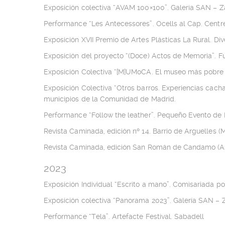
Exposición colectiva “AVAM 100×100”. Galería SAN – Z
Performance “Les Antecessores”. Ocells al Cap. Centr
Exposición XVII Premio de Artes Plásticas La Rural. Div
Exposición del proyecto “(Doce) Actos de Memoria”. Fu
Exposición Colectiva “[M]UMoCA. El museo más pobre 
Exposición Colectiva “Otros barros. Experiencias cacha
municipios de la Comunidad de Madrid.
Performance “Follow the leather”. Pequeño Evento de P
Revista Caminada, edición nº 14. Barrio de Arguelles (
Revista Caminada, edición San Román de Candamo (As
2023
Exposición Individual “Escrito a mano”. Comisariada p
Exposición colectiva “Panorama 2023”. Galería SAN – 
Performance “Tela”. Artefacte Festival. Sabadell