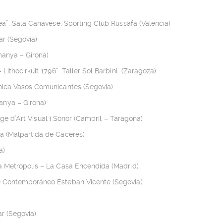
ea”. Sala Canavese, Sporting Club Russafa (Valencia)
ar (Segovia)
emanya – Girona)
Lithocirkuit 1796”. Taller Sol Barbini (Zaragoza)
nica Vasos Comunicantes (Segovia)
nya – Girona)
atge d’Art Visual i Sonor (Cambril – Taragona)
a (Malpartida de Cáceres)
a)
a Metrópolis – La Casa Encendida (Madrid)
e Contemporáneo Esteban Vicente (Segovia)
ar (Segovia)