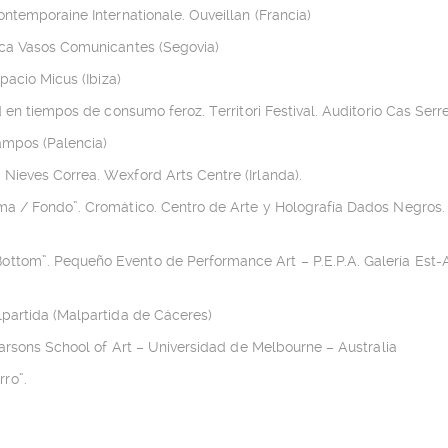
ntemporaine Internationale. Ouveillan (Francia)
ica Vasos Comunicantes (Segovia)
pacio Micus (Ibiza)
 en tiempos de consumo feroz. Territori Festival. Auditorio Cas Serres
ampos (Palencia)
Nieves Correa. Wexford Arts Centre (Irlanda).
ma / Fondo”. Cromático. Centro de Arte y Holografía Dados Negros.
ttom”. Pequeño Evento de Performance Art – P.E.P.A. Galería Est-A
lpartida (Malpartida de Cáceres)
Parsons School of Art – Universidad de Melbourne – Australia
ro”.