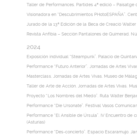
Taller de Performances. Partides 4ª edició – Paisatge d
Visionadora en “Descubrimientos PHotoESPAÑA”. Cent
Jurado de la 13ª Edición de la Beca de Creació Walter
Revista Anfibia – Sección Pantalones de Quimerad. N
2024
Exposición individual “Steampunk”. Palacio de Quintan
Performance “Futuro Anterior”. Jornadas de Artes Viv
Masterclass. Jornadas de Artes Vivas. Museo de Mála
Taller de Arte de Acción. Jornadas de Artes Vivas. M
Proyecto “Los Nombres del Miedo”. Ruta Walter Benjam
Performance “Die Ursonate”. Festival Vasos Comunican
Performance “El Ansible de Úrsula”. IV Encuentro d
(Asturias)
Performance “Des-concierto”. Espacio Escaramujo. Ja