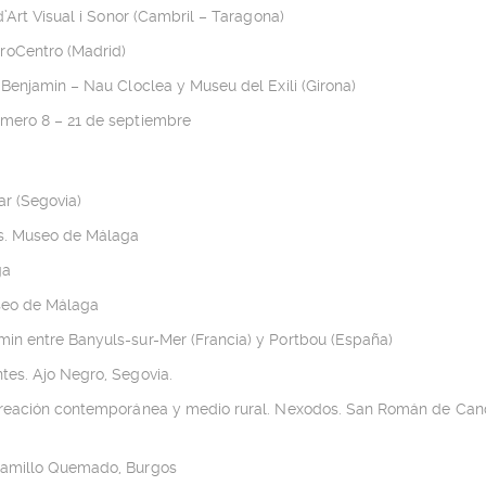
’Art Visual i Sonor (Cambril – Taragona)
roCentro (Madrid)
 Benjamin – Nau Cloclea y Museu del Exili (Girona)
úmero 8 – 21 de septiembre
ar (Segovia)
as. Museo de Málaga
ga
useo de Málaga
in entre Banyuls-sur-Mer (Francia) y Portbou (España)
tes. Ajo Negro, Segovia.
e creación contemporánea y medio rural. Nexodos. San Román de C
ramillo Quemado, Burgos