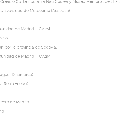
 Creació Contemporània Nau Côclea y Museu Memorial de l’Exili
 Universidad de Melbourne (Australia)
omunidad de Madrid – CA2M
Vivo
r) por la provincia de Segovia.
omunidad de Madrid – CA2M
hague (Dinamarca)
a Real (Huelva)
iento de Madrid
rid