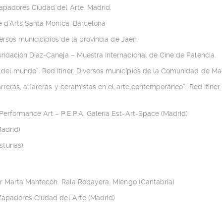
apadores Ciudad del Arte. Madrid.
e d’Arts Santa Mònica. Barcelona
ersos municicipios de la provincia de Jaén.
ndación Díaz-Caneja – Muestra Internacional de Cine de Palencia.
del mundo”. Red Itiner. Diversos municipios de la Comunidad de Ma
rreras, alfareras y ceramistas en el arte contemporáneo”. Red Itiner.
erformance Art – P.E.P.A. Galería Est-Art-Space (Madrid)
Madrid)
turias)
or Marta Mantecón. Rala Robayera. Miengo (Cantabria)
Zapadores Ciudad del Arte (Madrid)