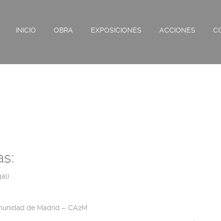
INICIO
OBRA
EXPOSICIONES
ACCIONES
C
as:
al)
omunidad de Madrid – CA2M