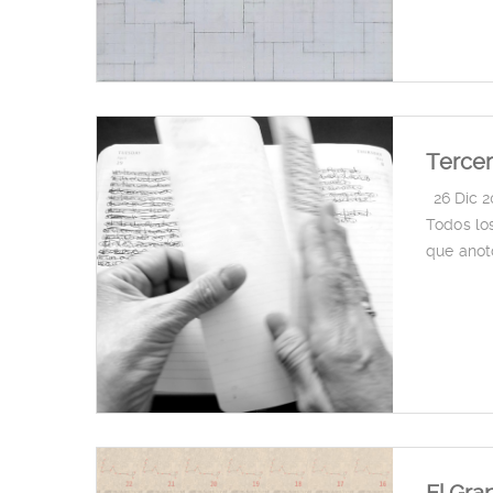
Tercer
|
26 Dic 
Todos lo
que anot