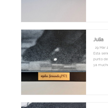
Julia
|
29 Mar 
Esta ser
punto de
ya much