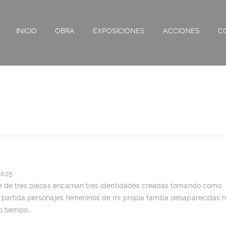
INICIO
OBRA
EXPOSICIONES
ACCIONES
C
2025
ie de tres piezas encarnan tres identidades creadas tomando como
 partida personajes femeninos de mi propia familia desaparecidas 
o tiempo…