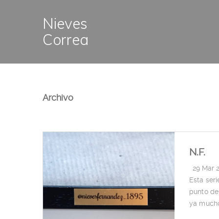
Nieves
Correa
Archivo
N.F.
|
29 Mar 
Esta ser
punto de
ya much