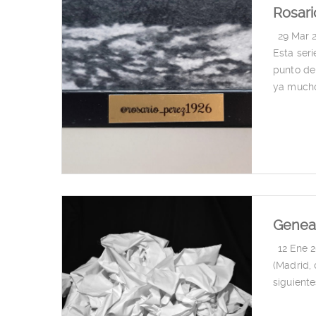
Rosari
|
29 Mar 
Esta ser
punto de
ya much
Geneal
|
12 Ene 
(Madrid, 
siguiente