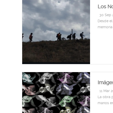
Los No
|
30 Sep 
Desde el 
memoria 
Imágen
|
11 Mar 
La obra 
manos en