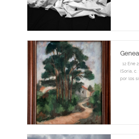
Geneal
|
12 Ene 
(Soria, c
por los s