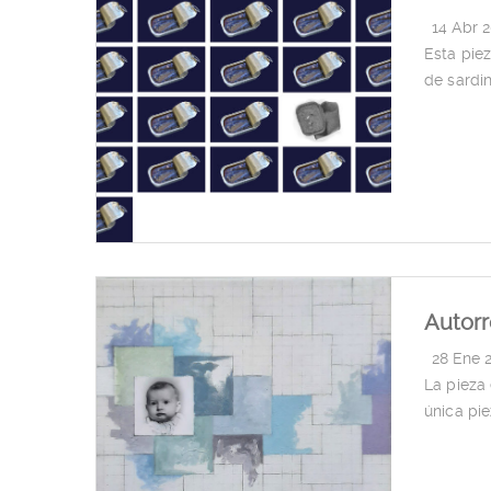
|
14 Abr 
Esta piez
de sardin
Autorr
|
28 Ene 
La pieza
única pi