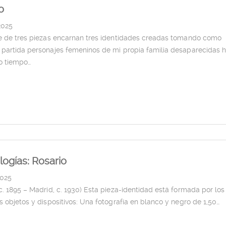
o
2025
ie de tres piezas encarnan tres identidades creadas tomando como
 partida personajes femeninos de mi propia familia desaparecidas 
o tiempo…
ogías: Rosario
2025
c. 1895 – Madrid, c. 1930) Esta pieza-identidad está formada por los
s objetos y dispositivos: Una fotografía en blanco y negro de 1,50…