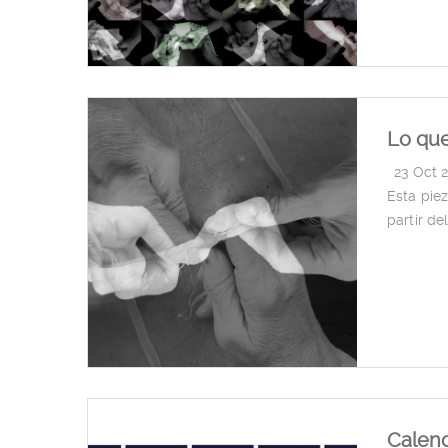
Lo que
|
23 Oct 
Esta pie
partir de
Calend