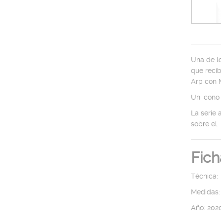
Una de lo
que reci
Arp con 
Un icono
La serie 
sobre el.
Fich
Técnica: 
Medidas:
Año: 202