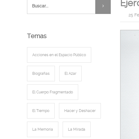
Ejer
|
25 F
Temas
Acciones en el Espacio Público
Biografías
El Azar
El Cuerpo Fragmentado
El Tiempo
Hacer y Deshacer
La Memoria
La Mirada