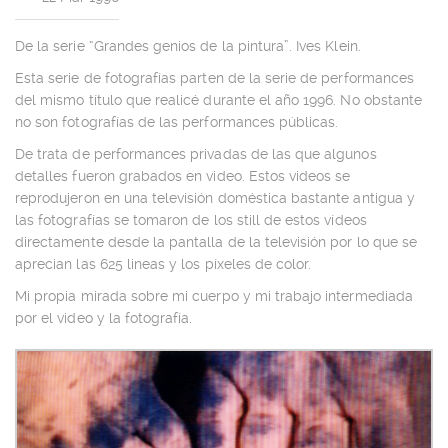
De la serie “Grandes genios de la pintura”. Ives Klein.
Esta serie de fotografías parten de la serie de performances
del mismo título que realicé durante el año 1996. No obstante
no son fotografías de las performances públicas.
De trata de performances privadas de las que algunos
detalles fueron grabados en video. Estos videos se
reprodujeron en una televisión doméstica bastante antigua y
las fotografías se tomaron de los still de estos vídeos
directamente desde la pantalla de la televisión por lo que se
aprecian las 625 lineas y los píxeles de color.
Mi propia mirada sobre mi cuerpo y mi trabajo intermediada
por el video y la fotografía.