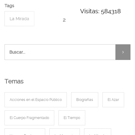
Tags
Visitas: 584318
La Mirada
2
Performances de Cámara
Temas
Acciones en el Espacio Público
Biografías
El Azar
El Cuerpo Fragmentado
El Tiempo