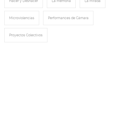
Hacer y Deshacer
La Memoria
La Mirada
Microviolencias
Performances de Cámara
Proyectos Colectivos