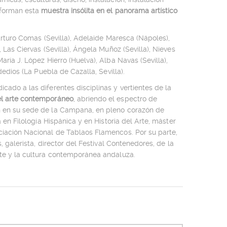
nforman esta
muestra insólita en el panorama artístico
 Arturo Comas (Sevilla), Adelaide Maresca (Nápoles),
 Las Ciervas (Sevilla), Ángela Muñoz (Sevilla), Nieves
ría J. López Hierro (Huelva), Alba Navas (Sevilla),
dedios (La Puebla de Cazalla, Sevilla).
cado a las diferentes disciplinas y vertientes de la
l arte contemporáneo
, abriendo el espectro de
en en su sede de la Campana, en pleno corazón de
a en Filología Hispánica y en Historia del Arte, máster
ciación Nacional de Tablaos Flamencos. Por su parte,
s, galerista, director del Festival Contenedores, de la
rte y la cultura contemporánea andaluza.