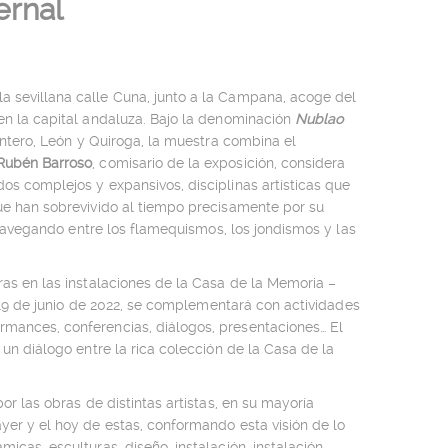
ernal
a sevillana calle Cuna, junto a la Campana, acoge del
 en la capital andaluza. Bajo la denominación
Nublao
tero, León y Quiroga, la muestra combina el
Rubén Barroso
, comisario de la exposición, considera
os complejos y expansivos, disciplinas artísticas que
que han sobrevivido al tiempo precisamente por su
. Navegando entre los flamequismos, los jondismos y las
ras en las instalaciones de la Casa de la Memoria –
 19 de junio de 2022, se complementará con actividades
rmances, conferencias, diálogos, presentaciones… El
 un diálogo entre la rica colección de la Casa de la
or las obras de distintas artistas, en su mayoría
yer y el hoy de estas, conformando esta visión de lo
icas, esculturas, diseño, instalación, instalación