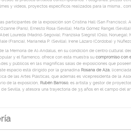
filmes y vídeos, proyectos específicos realizados para la misma… co
tas participantes de la exposición son Cristina Hall (San Francisco),
Ozanne (París), Ernesto Rosa (Sevilla), Marta Gómez Rangel (Sevilla),
Abel Loureda (Madrid-Segovia), Franziska Siegrist (Oslo, Noruega), Ma
iale (Francia), Marianela P. (Sevilla), Irene Lázaro (Córdoba) y Núñez
e la Memoria de Al-Andalus, en su condición de centro cultural dedi
popular y el flamenco, ofrece con esta muestra su
compromiso con e
dades y públicos en las magníficas salas de exposiciones que pose
Este espacio está dirigido por la granadina
Rosana de Aza
, licenciad
ica de las Artes Plásticas, que además es vicepresidenta de la Aso
rio de la exposición,
Rubén Barroso
, es artista y gestor de proyecto
de Sevilla, y atesora una trayectoria de 35 años en el campo del a
ría