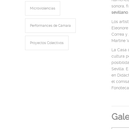
sonora, 
Microviolencias
sevillano
.
Los artis
Performances de Cámara
Eleonore 
Correa y 
Martine V
Proyectos Colectivos
La Casa d
cultura 
posibili
Sevilla. 
en Didáct
el comisa
Fonoteca 
Gale