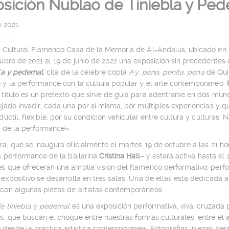
sición Nublao de Tiniebla y Ped
v 2021
o Cultural Flamenco Casa de la Memoria de Al-Andalus, ubicado en l
ubre de 2021 al 19 de junio de 2022 una exposición sin precedentes
la y pedernal
, cita de la célebre copla
Ay, pena, penita, pena
de Quin
 y la performance con la cultura popular y el arte contemporáneo.
título es un pretexto que sirve de guía para adentrarse en dos mund
jado invadir, cada una por sí misma, por múltiples experiencias y 
dúctil, flexible, por su condición vehicular entre cultura y culturas
s de la performance».
a, que se inaugura oficialmente el martes 19 de octubre a las 21 ho
a performance de la bailarina
Cristina Hall
– y estará activa hasta el
s que ofrecerán una amplia visión del flamenco performativo: perfo
expositivo se desarrolla en tres salas. Una de ellas está dedicada a
con algunas piezas de artistas contemporáneos.
e tiniebla y pedernal
es una exposición performativa, viva, cruzada p
, que buscan el choque entre nuestras formas culturales, entre el a
desde la práctica artística contemporánea. Fotografías, piezas cerám