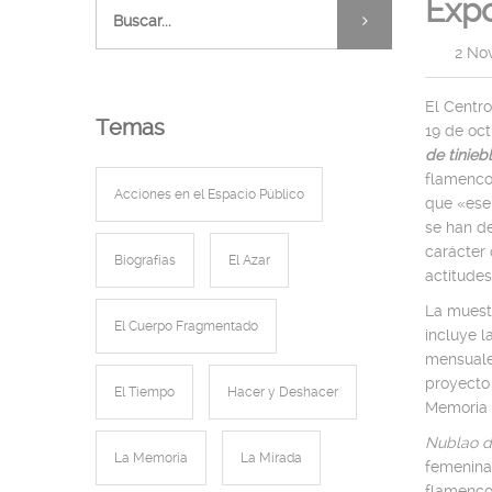
Expo
|
2 No
El Centr
Temas
19 de oct
de tinieb
flamenco
Acciones en el Espacio Público
que «ese 
se han de
carácter 
Biografías
El Azar
actitude
La muestr
El Cuerpo Fragmentado
incluye l
mensuale
proyecto 
El Tiempo
Hacer y Deshacer
Memoria 
Nublao d
La Memoria
La Mirada
femeninas
flamenco 