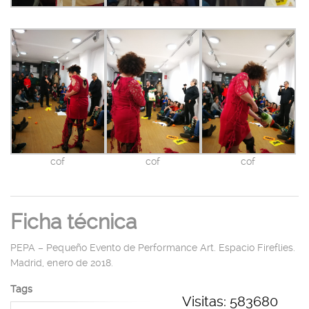
cof
cof
cof
Ficha técnica
PEPA – Pequeño Evento de Performance Art. Espacio Fireflies.
Madrid, enero de 2018.
Tags
Visitas: 583680