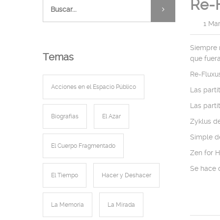
Re-
|
1 Ma
Siempre m
Temas
que fuera
Re-Fluxu
Acciones en el Espacio Público
Las parti
Las parti
Biografías
El Azar
Zyklus d
Simple d
El Cuerpo Fragmentado
Zen for 
Se hace c
El Tiempo
Hacer y Deshacer
La Memoria
La Mirada