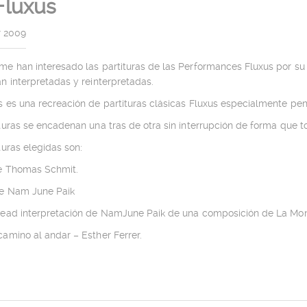
Fluxus
r 2009
e han interesado las partituras de las Performances Fluxus por su 
n interpretadas y reinterpretadas.
s es una recreación de partituras clásicas Fluxus especialmente pe
turas se encadenan una tras de otra sin interrupción de forma que t
turas elegidas son:
e Thomas Schmit.
e Nam June Paik
Head interpretación de NamJune Paik de una composición de La Mo
amino al andar – Esther Ferrer.