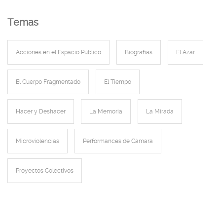
Hacer y Deshacer
Temas
Acciones en el Espacio Público
Biografías
El Azar
El Cuerpo Fragmentado
El Tiempo
Hacer y Deshacer
La Memoria
La Mirada
Microviolencias
Performances de Cámara
Proyectos Colectivos