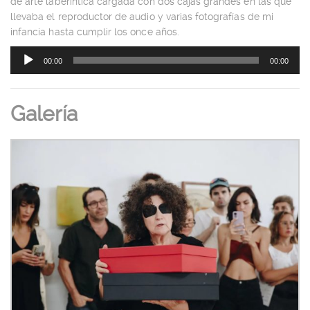
de arte laberíntica cargada con dos cajas grandes en las que
llevaba el reproductor de audio y varias fotografías de mi
infancia hasta cumplir los once años.
Reproductor
00:00
00:00
de
audio
Galería