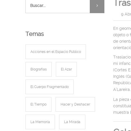
Tras
|
9 Ab
En geomet
Temas
objeto o 
de orient
orientaci
Acciones en el Espacio Público
Traslaci
mi infan
Biografías
El Azar
(Cortes 
Inglés (G
República
El Cuerpo Fragmentado
A’Lareira.
La pieza
El Tiempo
Hacer y Deshacer
constituí
muestra l
La Memoria
La Mirada