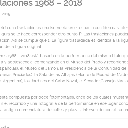
laciones 1968 – 2018
r 2019
ría una traslación es una isometría en el espacio euclídeo caracte
figura se le hace corresponder otro punto
P
. Las traslaciones pued
ación. Así se cumple que 1) La figura trasladada es idéntica a la figur
ón de la figura original.
ones 1968 – 2018 está basada en la performance del mismo título qu
cia y adolescencia; comenzando en el Museo del Prado y recorriendo
Españolas), el Museo del Jamón, la Presidencia de la Comunidad de 
alerías Preciados), la Sala de las Alhajas (Monte de Piedad de Madr
 Argentina), los Jardines del Cabo Noval, el Senado (Consejo Nacio
 está compuesta por doce fotomontajes, once de los cuales muestra
an el recorrido y una fotografía de la performance en ese lugar conc
a antigua nomenclatura de calles y plazas, intervenido con el recor